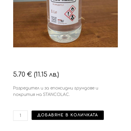
5.70
€
(11.15 лв.)
Разредител и за епоксидни грундове и
покрития на STANCOLAC.
количество
ДОБАВЯНЕ В КОЛИЧКАТА
за
1120