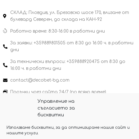
СКЛАД: Пловдив, ул. Брезовско шосе 170, влизане от
булевард Северен, до склада на КАН-92
Работно време: 8:30-16:00 в работни дни
За заявки: +359889801505 от 8:30 до 16:00 ч. в работни
дни
За технически въпроси: +359888920475 от 8:30 до
16:00 ч. в работни дни
contact@decobet-bg.com
Поръчки чрез сайта 24/7 (по всяко време)
Управление на
съгласието за
бисквитки
Copyright 2026 Decobet-bg
Използваме бисквитки, за да оптимизираме нашия сайт и
нашите услуги.