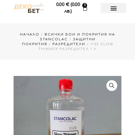
Skip
0.00
€
(0.00
0
Cart
to
лв.)
content
НАЧАЛО
/
ВСИЧКИ БОИ И ПОКРИТИЯ НА
STANCOLAC
/
ЗАЩИТНИ
ПОКРИТИЯ
/
РАЗРЕДИТЕЛИ
/ 1120 SLOW
THINNER РАЗРЕДИТЕЛ 1 Л