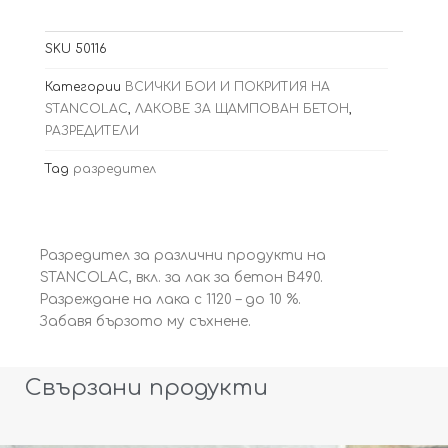
SLOW
THINNER
SKU
50116
Разредител
1
Категории
ВСИЧКИ БОИ И ПОКРИТИЯ НА
л
STANCOLAC
,
ЛАКОВЕ ЗА ЩАМПОВАН БЕТОН
,
РАЗРЕДИТЕЛИ
Tag
разредител
Разредител за различни продукти на
STANCOLAC, вкл. за лак за бетон В490.
Разреждане на лака с 1120 – до 10 %.
Забавя бързото му съхнене.
Свързани продукти