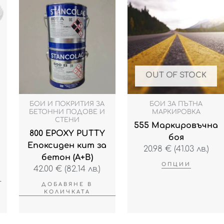
This
t
product
has
gh
e
multiple
€
s.
variants.
The
s
options
OUT OF STOCK
may
be
БОИ И ПОКРИТИЯ ЗА
БОИ ЗА ПЪТНА
n
chosen
БЕТОННИ ПОДОВЕ И
МАРКИРОВКА
СТЕНИ
on
555 Маркировъчна
800 EPOXY PUTTY
the
боя
Епоксиден кит за
t
product
20.98
€
(41.03 лв.)
бетон (А+B)
page
ОПЦИИ
42.00
€
(82.14 лв.)
-
ДОБАВЯНЕ В
КОЛИЧКАТА