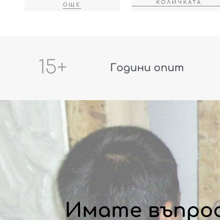
КОЛИЧКАТА
ОЩЕ
15
+
Години опит
Имате въпро