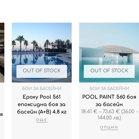
Price
This
range:
product
18.41 €
has
throug
multiple
73.63 €
variants.
The
options
OUT OF STOCK
OUT OF STOCK
may
be
БОИ ЗА БАСЕЙНИ
БОИ ЗА БАСЕЙНИ
chosen
Epoxy Pool 561
POOL PAINT 560 боя
on
епоксидна боя за
за басейн
the
18.41
€
–
73.63
€
(36.00 -
басейн (А+В) 4.8 кг
я
product
144.00 лв.)
ОЩЕ
page
ОПЦИИ