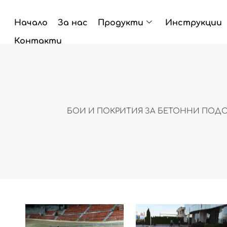
Skip
to
Начало
За нас
Продукти
Инструкции
content
Контакти
БОИ И ПОКРИТИЯ ЗА БЕТОННИ ПОДО
Price
This
This
range:
product
produc