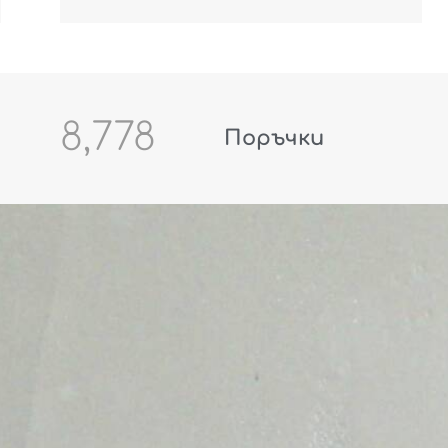
8,778
Поръчки