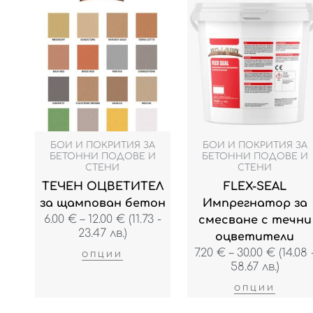
Price
Price
This
This
range:
range:
product
produc
6.00 €
7.20 €
has
has
through
throu
multiple
multipl
12.00 €
30.00 
variants.
variant
The
The
options
option
may
may
be
be
БОИ И ПОКРИТИЯ ЗА
БОИ И ПОКРИТИЯ ЗА
chosen
chose
БЕТОННИ ПОДОВЕ И
БЕТОННИ ПОДОВЕ И
СТЕНИ
СТЕНИ
on
on
ТЕЧЕН ОЦВЕТИТЕЛ
FLEX-SEAL
the
the
за щампован бетон
Импрегнатор за
product
produc
6.00
€
–
12.00
€
(11.73 -
смесване с течни
page
page
23.47 лв.)
оцветители
7.20
€
–
30.00
€
(14.08 
ОПЦИИ
58.67 лв.)
ОПЦИИ