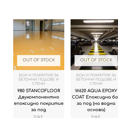
OUT OF STOCK
OUT OF STOCK
БОИ И ПОКРИТИЯ ЗА
БОИ И ПОКРИТИЯ ЗА
БЕТОННИ ПОДОВЕ И
БЕТОННИ ПОДОВЕ И
СТЕНИ
СТЕНИ
980 STANCOFLOOR
W620 AQUA EPOXY
Двукомпонентно
COAT Епоксидна бо
епоксиднo покритие
за под (на водна
за под
основа)
ОЩЕ
ОЩЕ