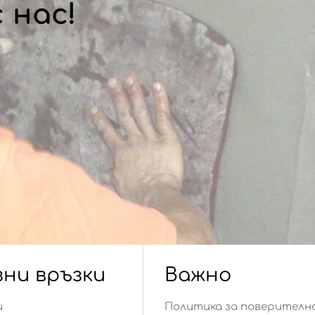
 нас!
зни връзки
Важно
и
Политика за поверителн