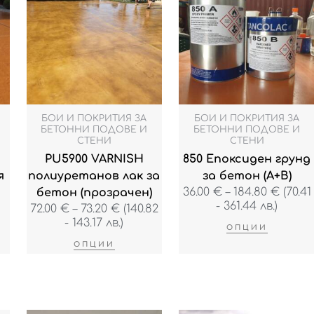
72.00 €
36.00 
has
has
through
throu
e
multiple
multiple
73.20 €
184.80
s.
variants.
variants.
The
The
s
options
options
may
may
be
be
БОИ И ПОКРИТИЯ ЗА
БОИ И ПОКРИТИЯ ЗА
n
chosen
chosen
БЕТОННИ ПОДОВЕ И
БЕТОННИ ПОДОВЕ И
СТЕНИ
СТЕНИ
on
on
PU5900 VARNISH
850 Епоксиден грунд
the
the
я
полиуретанов лак за
за бетон (А+B)
t
product
product
36.00
€
–
184.80
€
(70.41
бетон (прозрачен)
page
page
- 361.44 лв.)
72.00
€
–
73.20
€
(140.82
- 143.17 лв.)
ОПЦИИ
ОПЦИИ