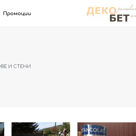
Промоции
ВЕ И СТЕНИ
Price
Price
This
This
range:
range
t
product
product