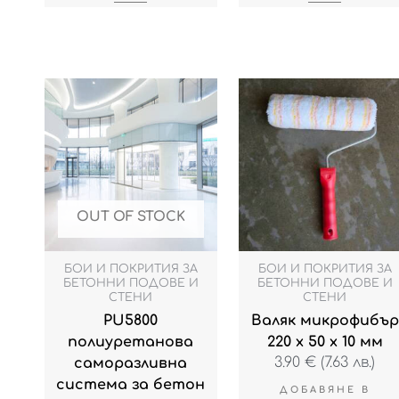
OUT OF STOCK
БОИ И ПОКРИТИЯ ЗА
БОИ И ПОКРИТИЯ ЗА
БЕТОННИ ПОДОВЕ И
БЕТОННИ ПОДОВЕ И
СТЕНИ
СТЕНИ
PU5800
Валяк микрофибър
полиуретановa
220 х 50 х 10 мм
3.90
€
(7.63 лв.)
саморазливна
система за бетон
ДОБАВЯНЕ В