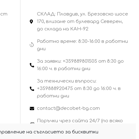
ост
СКЛАД: Пловдив, ул. Брезовско шосе
170, влизане от булевард Северен,
до склада на КАН-92
Работно време: 8:30-16:00 в работни
дни
За заявки: +359889801505 от 8:30 до
16:00 ч. в работни дни
За технически въпроси:
+359888920475 от 8:30 до 16:00 ч. в
работни дни
contact@decobet-bg.com
Поръчки чрез сайта 24/7 (по всяко
време)
правление на съгласието за бисквитки