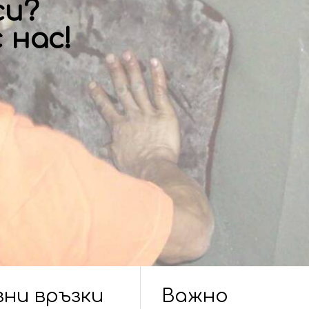
си?
 нас!
зни връзки
Важно