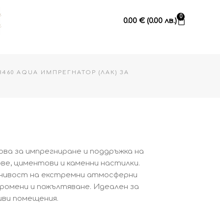
Cart
0
0.00
€
(0.00 лв.)
B460 AQUA ИМПРЕГНАТОР (ЛАК) ЗА
ова за импрегниране и поддръжка на
е, циментови и каменни настилки.
чивост на екстремни атмосферни
ромени и пожълтяване. Идеален за
иви помещения.