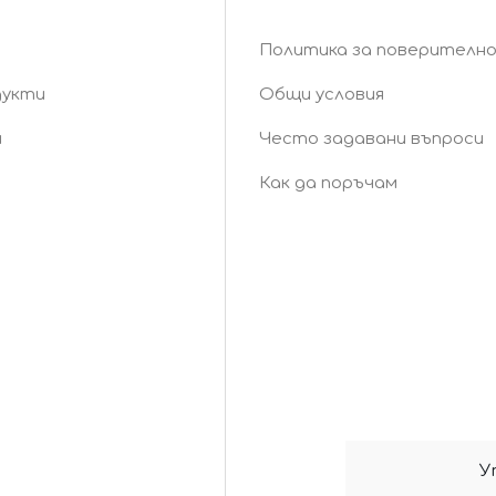
Политика за поверителн
дукти
Общи условия
и
Често задавани въпроси
Как да поръчам
У