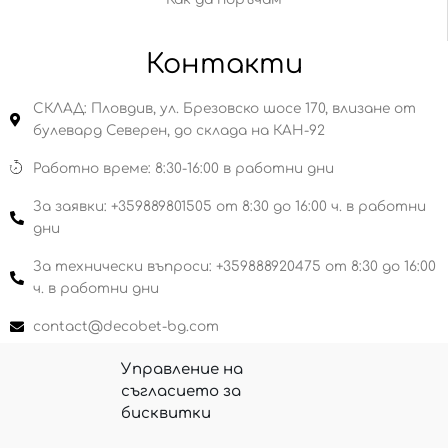
Контакти
СКЛАД: Пловдив, ул. Брезовско шосе 170, влизане от
булевард Северен, до склада на КАН-92
Работно време: 8:30-16:00 в работни дни
За заявки: +359889801505 от 8:30 до 16:00 ч. в работни
дни
За технически въпроси: +359888920475 от 8:30 до 16:00
ч. в работни дни
contact@decobet-bg.com
Поръчки чрез сайта 24/7 (по всяко време)
Управление на
съгласието за
бисквитки