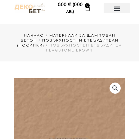
Skip
0.00
€
(0.00
0
Cart
to
лв.)
content
НАЧАЛО
/
МАТЕРИАЛИ ЗА ЩАМПОВАН
БЕТОН
/
ПОВЪРХНОСТНИ ВТВЪРДИТЕЛИ
(ПОСИПКИ)
/ ПОВЪРХНОСТЕН ВТВЪРДИТЕЛ
FLAGSTONE BROWN