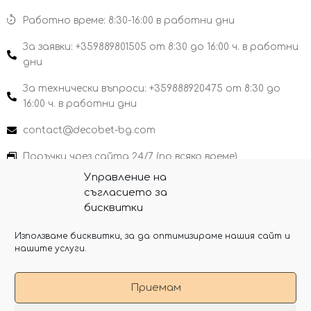
Работно време: 8:30-16:00 в работни дни
За заявки: +359889801505 от 8:30 до 16:00 ч. в работни
дни
За технически въпроси: +359888920475 от 8:30 до
16:00 ч. в работни дни
contact@decobet-bg.com
Поръчки чрез сайта 24/7 (по всяко време)
Управление на
съгласието за
бисквитки
Copyright 2026 Decobet-bg
Използваме бисквитки, за да оптимизираме нашия сайт и
нашите услуги.
Приемам