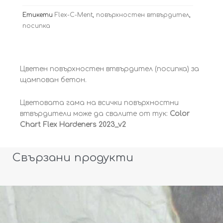
Етикети
Flex-C-Ment
,
повърхностен втвърдител
,
посипка
Цветен повърхностен втвърдител (посипка) за
щампован бетон.
Цветовата гама на всички повърхностни
втвърдители може да свалите от тук:
Color
Chart Flex Hardeners 2023_v2
Свързани продукти