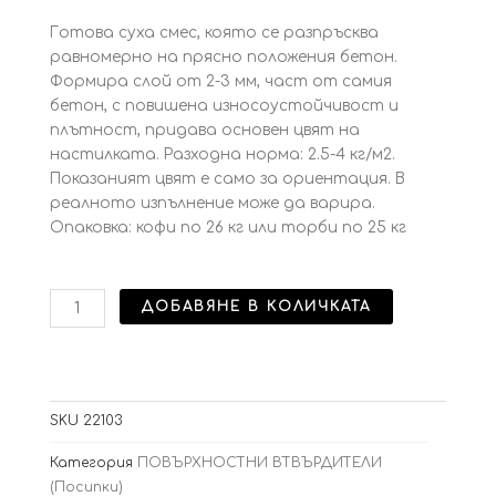
Готова суха смес, която се разпръсква
равномерно на прясно положения бетон.
Формира слой от 2-3 мм, част от самия
бетон, с повишена износоустойчивост и
плътност, придава основен цвят на
настилката. Разходна норма: 2.5-4 кг/м2.
Показаният цвят е само за ориентация. В
реалното изпълнение може да варира.
Опаковка: кофи по 26 кг или торби по 25 кг
количество
ДОБАВЯНЕ В КОЛИЧКАТА
за
Повърхностен
втвърдител
Flagstone
SKU
22103
Brown
Категория
ПОВЪРХНОСТНИ ВТВЪРДИТЕЛИ
(Посипки)