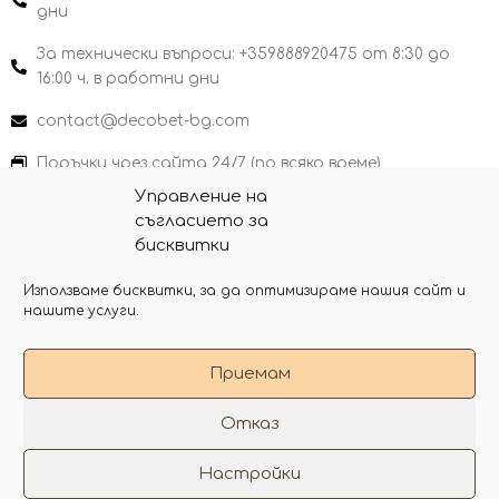
дни
За технически въпроси: +359888920475 от 8:30 до
16:00 ч. в работни дни
contact@decobet-bg.com
Поръчки чрез сайта 24/7 (по всяко време)
Управление на
съгласието за
бисквитки
Copyright 2026 Decobet-bg
Използваме бисквитки, за да оптимизираме нашия сайт и
нашите услуги.
Приемам
Отказ
F
a
Настройки