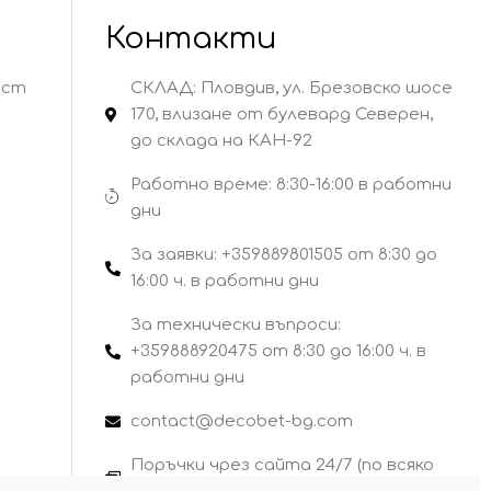
Контакти
ост
СКЛАД: Пловдив, ул. Брезовско шосе
170, влизане от булевард Северен,
до склада на КАН-92
Работно време: 8:30-16:00 в работни
дни
За заявки: +359889801505 от 8:30 до
16:00 ч. в работни дни
За технически въпроси:
+359888920475 от 8:30 до 16:00 ч. в
работни дни
contact@decobet-bg.com
Поръчки чрез сайта 24/7 (по всяко