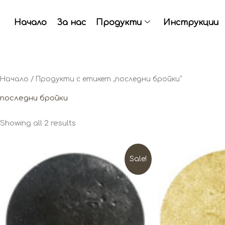
Skip
to
Начало
За нас
Продукти
Инструкции
content
Начало
/ Продукти с етикет „последни бройки“
последни бройки
Showing all 2 results
Original
Текущата
Sale!
price
цена
was:
е:
17.70 €
14.16 €
(34.62
(27.69
лв.).
лв.).