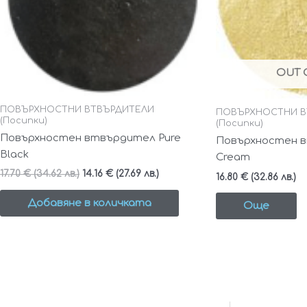
OUT 
ПОВЪРХНОСТНИ ВТВЪРДИТЕЛИ
ПОВЪРХНОСТНИ В
(Посипки)
(Посипки)
Повърхностен втвърдител Pure
Повърхностен в
Black
Cream
17.70
€
(34.62 лв.)
14.16
€
(27.69 лв.)
16.80
€
(32.86 лв.)
Добавяне в количката
Още