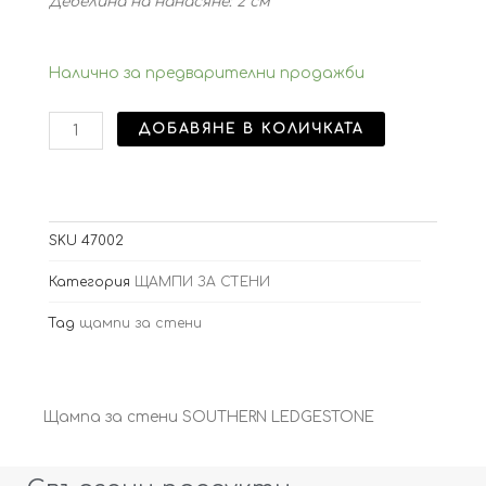
Дебелина на нанасяне: 2 см
количество
Налично за предварителни продажби
за
Щaмпа
ДОБАВЯНЕ В КОЛИЧКАТА
за
стени
SOUTHERN
LEDGESTONE
комплект
SKU
47002
Категория
ЩАМПИ ЗА СТЕНИ
Tag
щампи за стени
Щaмпа за стени SOUTHERN LEDGESTONE