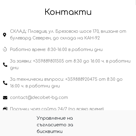
Контакти
СКЛАД: Пловдив, ул. Брезовско шосе 170, влизане от
булевард Северен, до склада на КАН-92
Работно време: 8:30-16:00 в работни дни
За заявки: +359889801505 от 8:30 до 16:00 ч. в работни
дни
За технически въпроси: +359888920475 от 8:30 до
16:00 ч. в работни дни
contact@decobet-bg.com
Поръчки чрез сайта 24/7 (по всяко време)
Управление на
съгласието за
бисквитки