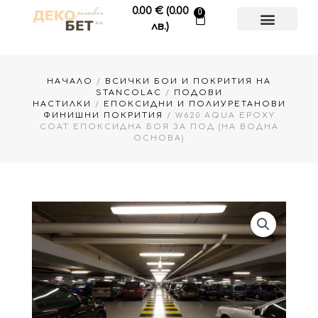
Skip
0.00
€
(0.00
0
Cart
to
лв.)
content
НАЧАЛО
/
ВСИЧКИ БОИ И ПОКРИТИЯ НА
STANCOLAC
/
ПОДОВИ
НАСТИЛКИ
/
ЕПОКСИДНИ И ПОЛИУРЕТАНОВИ
ФИНИШНИ ПОКРИТИЯ
/ W620 AQUA EPOXY
COAT ЕПОКСИДНА БОЯ ЗА ПОД (НА ВОДНА
ОСНОВА)