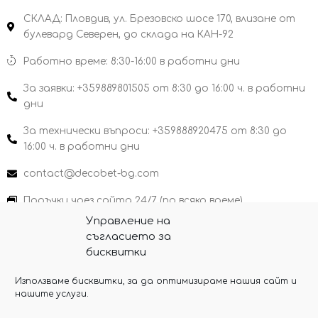
СКЛАД: Пловдив, ул. Брезовско шосе 170, влизане от
булевард Северен, до склада на КАН-92
Работно време: 8:30-16:00 в работни дни
За заявки: +359889801505 от 8:30 до 16:00 ч. в работни
дни
За технически въпроси: +359888920475 от 8:30 до
16:00 ч. в работни дни
contact@decobet-bg.com
Поръчки чрез сайта 24/7 (по всяко време)
Управление на
съгласието за
бисквитки
Copyright 2026 Decobet-bg
Използваме бисквитки, за да оптимизираме нашия сайт и
нашите услуги.