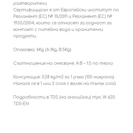
разтворители
Сертифициран е от Европейски институт по
Регламент (ЕС) № 10/2011 и Регламент (ЕС) №
1935/2004, които се отнасят за годност за
контакт с питейна вода и хранителни
продукти.
Опаковка: 6Kg (A:1Kg, B:5Kg)
Съотношение на смесване: A:B – 1:5 по тегло
Консумация: 0.28 kg/m2 за 1 ръка (100 микрона).
Нанася се в 1 или 2 слоя с валяк на тънък слой.
Подробности в TDS (на английски) тук:
W 620.
TDS-EN