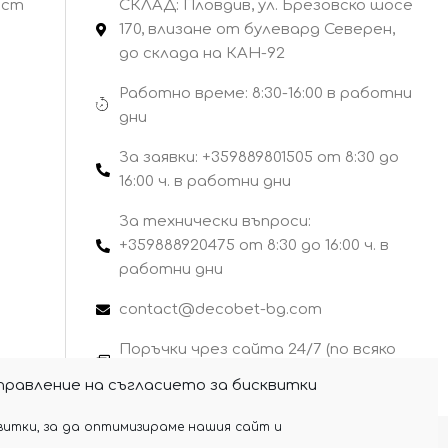
ост
СКЛАД: Пловдив, ул. Брезовско шосе
170, влизане от булевард Северен,
до склада на КАН-92
Работно време: 8:30-16:00 в работни
дни
За заявки: +359889801505 от 8:30 до
16:00 ч. в работни дни
За технически въпроси:
+359888920475 от 8:30 до 16:00 ч. в
работни дни
contact@decobet-bg.com
Поръчки чрез сайта 24/7 (по всяко
време)
правление на съгласието за бисквитки
витки, за да оптимизираме нашия сайт и