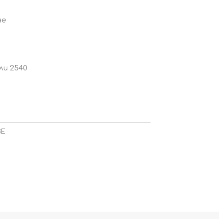
не
или 2540
ВЕ