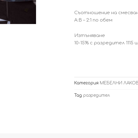
Съотношение на смесва
A:B – 2:1 по обем
Изтъняване
10-15% с разредител 1115 
Категория
МЕБЕЛНИ ЛАКО
Tag
разредител