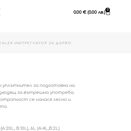
Cart
0
0.00
€
(0.00 лв.)
SEALER ИМПРЕГНАТОР ЗА ДЪРВО
н уплътнител за подготовка на
одходящ за вътрешна употреба.
отропност се нанася лесно и
то.
 (A:20L, B:10L), 6L (A:4L,B:2L)