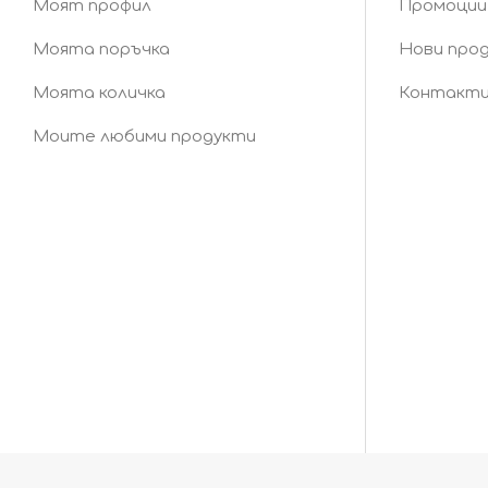
Моят профил
Промоции
Моята поръчка
Нови про
Моята количка
Контакт
Моите любими продукти