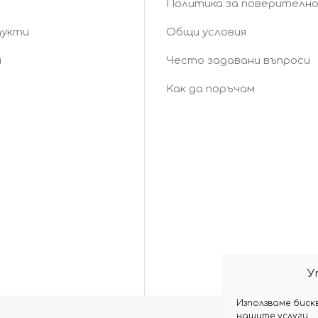
Политика за поверителн
дукти
Общи условия
и
Често задавани въпроси
Как да поръчам
У
Използваме биск
нашите услуги.