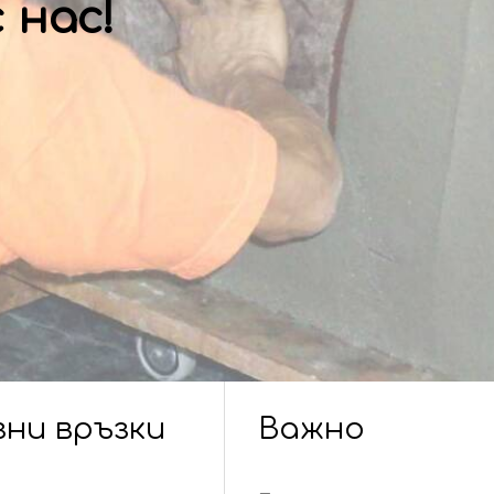
 нас!
зни връзки
Важно