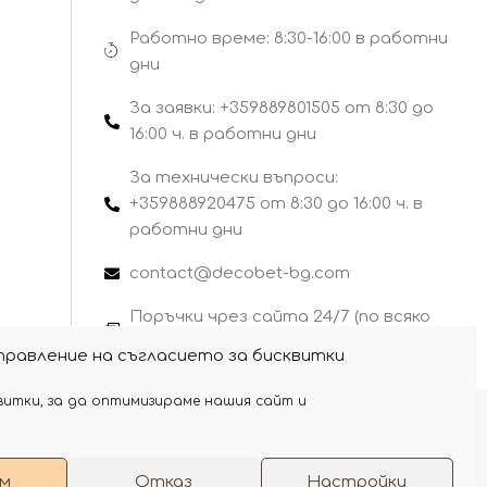
Работно време: 8:30-16:00 в работни
дни
За заявки: +359889801505 от 8:30 до
16:00 ч. в работни дни
За технически въпроси:
+359888920475 от 8:30 до 16:00 ч. в
работни дни
contact@decobet-bg.com
Поръчки чрез сайта 24/7 (по всяко
време)
правление на съгласието за бисквитки
витки, за да оптимизираме нашия сайт и
F
a
м
Отказ
Настройки