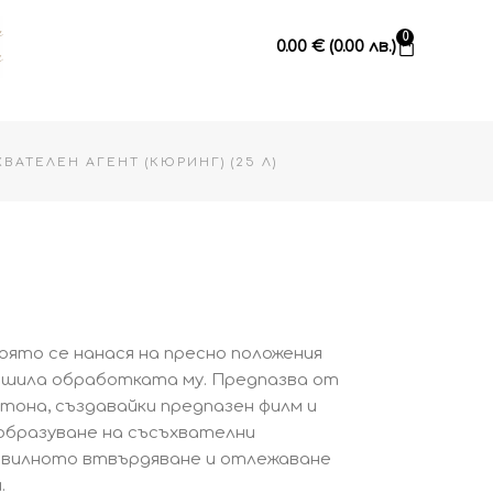
Cart
0
0.00
€
(0.00 лв.)
АТЕЛЕН АГЕНТ (КЮРИНГ) (25 Л)
която се нанася на пресно положения
ършила обработката му. Предпазва от
тона, създавайки предпазен филм и
образуване на съсъхвателни
равилното втвърдяване и отлежаване
.