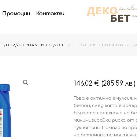
Промоции
Контакти
ОН/ИНДУСТРИАЛНИ ПОДОВЕ
/ FLEX-CURE ПРОТИВОСЪСЪХВ
146.02
€
(285.59 лв.)
Това е актилна емулсия, 
бетон, след като е зав
бързото съсъхване на бе
минимизирайки риска от 
пукнатини. Помага за п
на бетоновите настилки