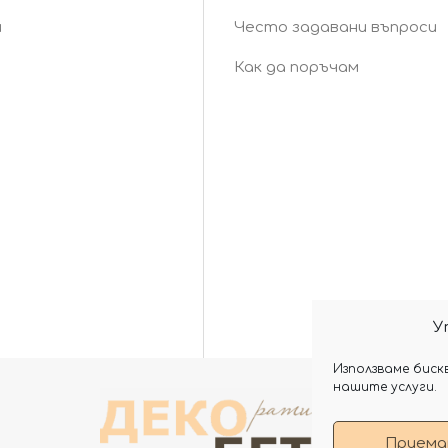
и
Често задавани въпроси
Как да поръчам
У
Използваме биск
нашите услуги.
Приема