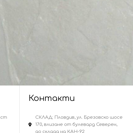
Контакти
ост
СКЛАД: Пловдив, ул. Брезовско шосе
170, влизане от булевард Северен,
до склада на КАН-92