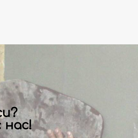
си?
 нас!