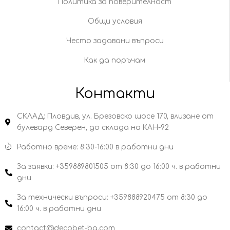
Политика за поверителност
Общи условия
Често задавани въпроси
Как да поръчам
Контакти
СКЛАД: Пловдив, ул. Брезовско шосе 170, влизане от
булевард Северен, до склада на КАН-92
Работно време: 8:30-16:00 в работни дни
За заявки: +359889801505 от 8:30 до 16:00 ч. в работни
дни
За технически въпроси: +359888920475 от 8:30 до
16:00 ч. в работни дни
contact@decobet-bg.com