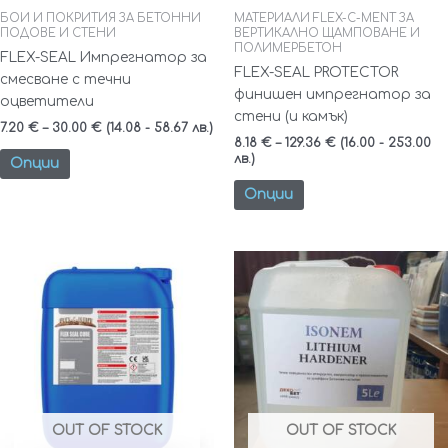
on
on
БОИ И ПОКРИТИЯ ЗА БЕТОННИ
МАТЕРИАЛИ FLEX-C-MENT ЗА
ПОДОВЕ И СТЕНИ
ВЕРТИКАЛНО ЩАМПОВАНЕ И
the
the
ПОЛИМЕРБЕТОН
FLEX-SEAL Импрегнатор за
product
product
FLEX-SEAL PROTECTOR
смесване с течни
page
page
финишен импрегнатор за
оцветители
стени (и камък)
7.20
€
–
30.00
€
(14.08 - 58.67 лв.)
8.18
€
–
129.36
€
(16.00 - 253.00
лв.)
Опции
Опции
OUT OF STOCK
OUT OF STOCK