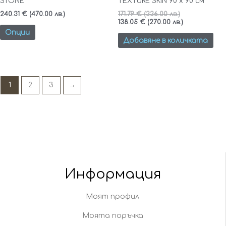
STONE
TEXTURE SKIN 90 x 90 см
page
240.31
€
(470.00 лв.)
171.79
€
(336.00 лв.)
138.05
€
(270.00 лв.)
Опции
Добавяне в количката
1
2
3
→
Информация
Моят профил
Моята поръчка