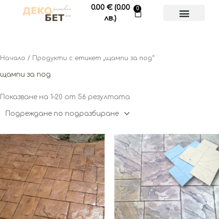
Skip
0.00
€
(0.00
0
Cart
to
лв.)
content
Начало
/ Продукти с етикет „щампи за под“
щампи за под
Показване на 1–20 от 56 резултата
This
This
product
product
has
has
multiple
multiple
variants.
variants.
The
The
options
options
may
may