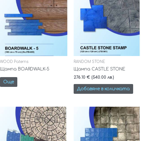
WOOD Paterns
RANDOM STONE
Щампа BOARDWALK-5
Щампа CASTLE STONE
276.10
€
(540.00 лв.)
Още
Добавяне в количката