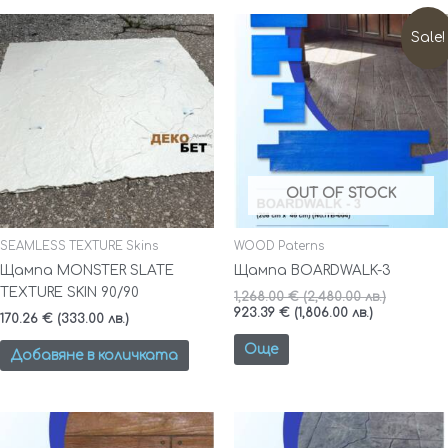
Текущата
Original
цена
price
Sale!
е:
was:
923.39 €
1,268.00 
(1,806.00
(2,480.00
лв.).
лв.).
OUT OF STOCK
SEAMLESS TEXTURE Skins
WOOD Paterns
Щампа MONSTER SLATE
Щампа BOARDWALK-3
TEXTURE SKIN 90/90
1,268.00
€
(2,480.00 лв.)
923.39
€
(1,806.00 лв.)
170.26
€
(333.00 лв.)
Още
Добавяне в количката