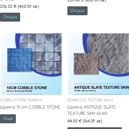
220.88
€
(432.00 лв.)
page
page
236.22
€
(462.00 лв.)
Опции
Опции
COBBLESTONE Patterns
SEAMLESS TEXTURE Skins
Щампа 10 cm COBBLE STONE
Щампа ANTIQUE SLATE
TEXTURE SKIN 60/60
Още
84.00
€
(164.29 лв.)