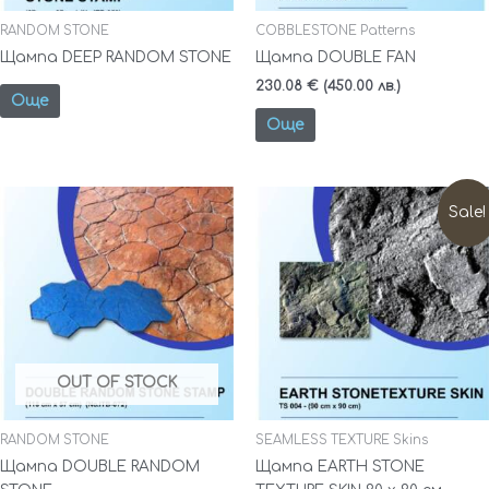
RANDOM STONE
COBBLESTONE Patterns
Щампа DEEP RANDOM STONE
Щампа DOUBLE FAN
230.08
€
(450.00 лв.)
Още
Още
Original
Текущата
This
price
цена
Sale!
product
was:
е:
has
171.79 €
138.05 €
(336.00
(270.00
multiple
лв.).
лв.).
variants.
The
options
may
OUT OF STOCK
be
chosen
on
RANDOM STONE
SEAMLESS TEXTURE Skins
the
Щампа DOUBLE RANDOM
Щампа EARTH STONE
product