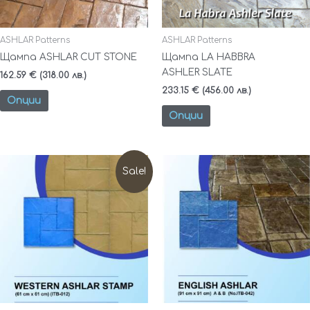
be
be
chosen
chosen
on
on
ASHLAR Patterns
ASHLAR Patterns
the
the
Щампа ASHLAR CUT STONE
Щампа LA HABBRA
product
product
ASHLER SLATE
162.59
€
(318.00 лв.)
page
page
233.15
€
(456.00 лв.)
Опции
Опции
Original
Текущата
price
цена
Sale!
was:
е:
173.33 €
152.88 €
(339.00
(299.00
лв.).
лв.).