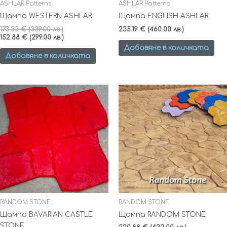
ASHLAR Patterns
ASHLAR Patterns
Щампа WESTERN ASHLAR
Щампа ENGLISH ASHLAR
173.33
€
(339.00 лв.)
235.19
€
(460.00 лв.)
152.88
€
(299.00 лв.)
Добавяне в количката
Добавяне в количката
This
This
product
product
has
has
multiple
multiple
variants.
variants.
The
The
options
options
may
may
be
be
chosen
chosen
on
on
RANDOM STONE
RANDOM STONE
the
the
Щампа BAVARIAN CASTLE
Щампа RANDOM STONE
product
product
STONE