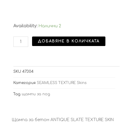
количество
Availability:
Налични 2
за
Щампа
ДОБАВЯНЕ В КОЛИЧКАТА
ANTIQUE
SLATE
TEXTURE
SKIN
90/90
SKU
47304
Категория
SEAMLESS TEXTURE Skins
Tag
щампи за под
Щампа за бетон ANTIQUE SLATE TEXTURE SKIN