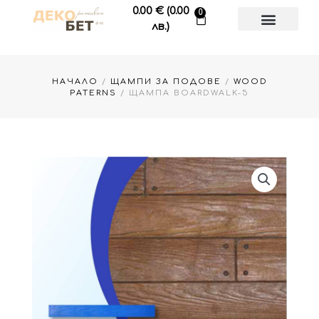
Skip
0.00
€
(0.00
0
Cart
to
лв.)
content
НАЧАЛО
/
ЩАМПИ ЗА ПОДОВЕ
/
WOOD
PATERNS
/ ЩАМПА BOARDWALK-5